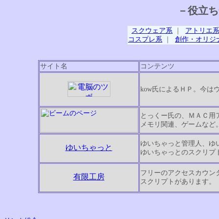
－役立ち
スクウェア系
｜
アトリエ
コスプレ系
｜
創作・オリジ
サイト名
コンテンツ
kow氏によるＨＰ。今
とっくー氏の、ＭＡＣ用
メモリ関連、ゲームなど
ゆいちゃっと管理人、ゆ
ゆいちゃっと
ゆいちゃっとのスクリプ
フリーのアクセスカウン
有限工房
スクリプトがあります。