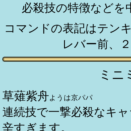
必殺技の特徴などを
コマンドの表記はテン
レバー前、
ミニ
草薙紫舟
ようは京パパ
連続技で一撃必殺なキャ
辛すぎます。